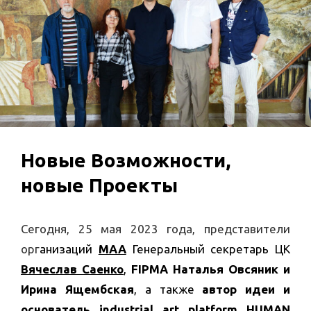
Новые Возможности,
новые Проекты
Сегодня, 25 мая 2023 года, представители
орг
анизаций
МАА
Генеральный секретарь ЦК
Вячеслав Саенко
,
FIPMA Наталья Овсяник и
Ирина Ящембская
, а также
автор идеи и
основатель
industrial art platform
HUMAN