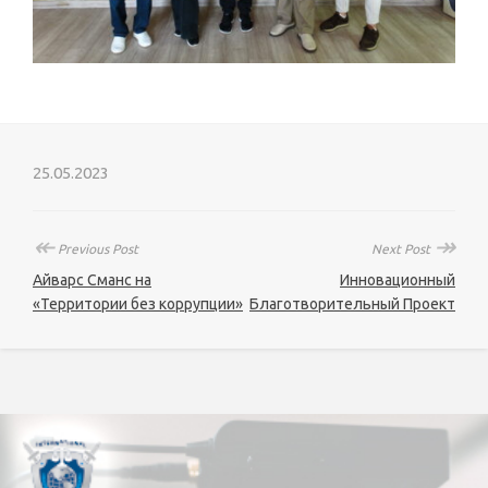
25.05.2023
↞
↠
Previous Post
Next Post
Айварс Сманс на
Инновационный
«Территории без коррупции»
Благотворительный Проект