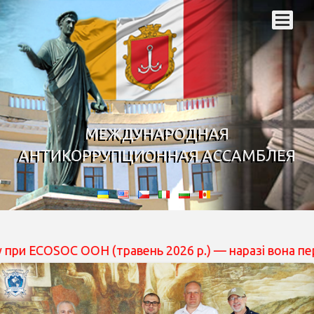
МЕЖДУНАРОДНАЯ
АНТИКОРРУПЦИОННАЯ АССАМБЛЕЯ
 ООН (травень 2026 р.) — наразі вона перебуває на роз