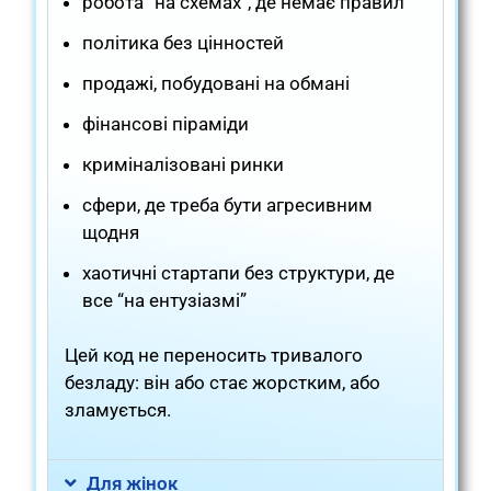
робота “на схемах”, де немає правил
політика без цінностей
продажі, побудовані на обмані
фінансові піраміди
криміналізовані ринки
сфери, де треба бути агресивним
щодня
хаотичні стартапи без структури, де
все “на ентузіазмі”
Цей код не переносить тривалого
безладу: він або стає жорстким, або
зламується.
Для жінок