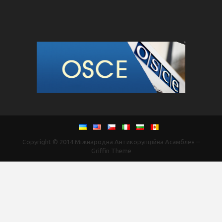
Copyright © 2014
Міжнародна Антикорупційна Асамблея
–
Griffin Theme