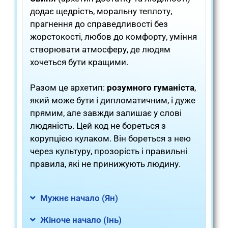
додає щедрість, моральну теплоту,
прагнення до справедливості без
жорстокості, любов до комфорту, уміння
створювати атмосферу, де людям
хочеться бути кращими.
Разом це архетип:
розумного гуманіста
,
який може бути і дипломатичним, і дуже
прямим, але завжди залишає у слові
людяність. Цей код не бореться з
корупцією кулаком. Він бореться з нею
через культуру, прозорість і правильні
правила, які не принижують людину.
Мужнє начало (Ян)
Жіноче начало (Інь)