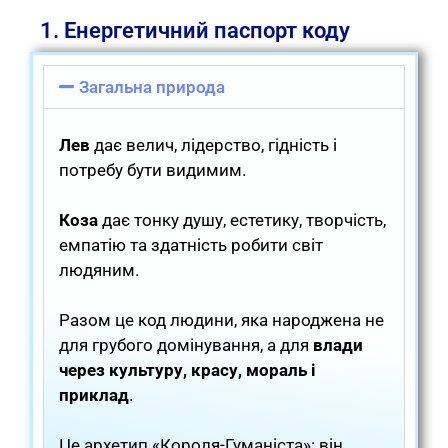
1. Енергетичний паспорт коду
Загальна природа
Лев
дає велич, лідерство, гідність і
потребу бути видимим.
Коза
дає тонку душу, естетику, творчість,
емпатію та здатність робити світ
людяним.
Разом це код людини, яка народжена не
для грубого домінування, а для
влади
через культуру, красу, мораль і
приклад
.
Це архетип «Короля-Гуманіста»: він