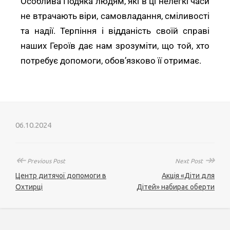
Особлива Подяка людям, які в ці нелегкі часи
не втрачають віри, самовладання, сміливості
та надії. Терпіння і відданість своїй справі
наших Героїв дає нам зрозуміти, що той, хто
потребує допомоги, обов’язково її отримає.
06.10.2024
↞
↠
Previous Post
Next Post
Центр дитячої допомоги в
Акція «Діти для
Охтирці
Дітей» набирає оберти