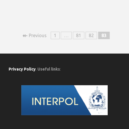
↞
Previous
1
…
81
82
83
Privacy Policy
.
Useful links
: