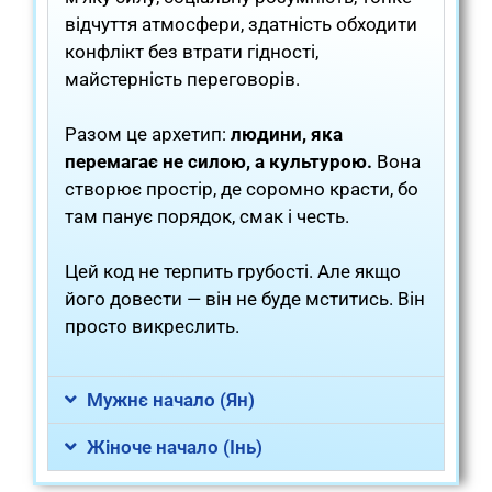
відчуття атмосфери, здатність обходити
конфлікт без втрати гідності,
майстерність переговорів.
Разом це архетип:
людини, яка
перемагає не силою, а культурою.
Вона
створює простір, де соромно красти, бо
там панує порядок, смак і честь.
Цей код не терпить грубості. Але якщо
його довести — він не буде мститись. Він
просто викреслить.
Мужнє начало (Ян)
Жіноче начало (Інь)