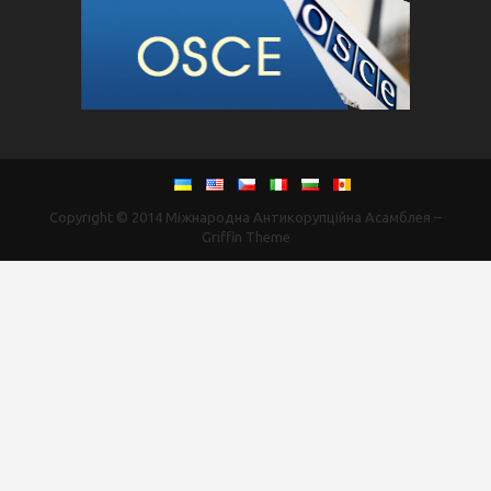
Copyright © 2014
Міжнародна Антикорупційна Асамблея
–
Griffin Theme