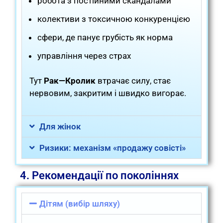
робота з постійними скандалами
колективи з токсичною конкуренцією
сфери, де панує грубість як норма
управління через страх
Тут
Рак—Кролик
втрачає силу, стає
нервовим, закритим і швидко вигорає.
Для жінок
Ризики: механізм «продажу совісті»
4. Рекомендації по поколіннях
Дітям (вибір шляху)