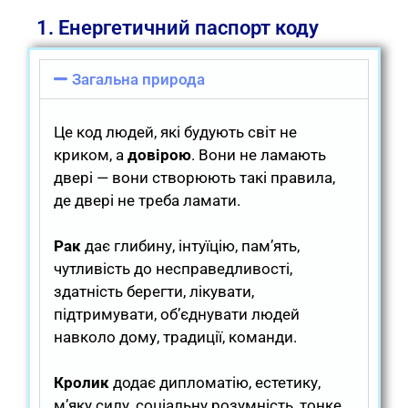
1. Енергетичний паспорт коду
Загальна природа
Це код людей, які будують світ не
криком, а
довірою
. Вони не ламають
двері — вони створюють такі правила,
де двері не треба ламати.
Рак
дає глибину, інтуїцію, пам’ять,
чутливість до несправедливості,
здатність берегти, лікувати,
підтримувати, об’єднувати людей
навколо дому, традиції, команди.
Кролик
додає дипломатію, естетику,
м’яку силу, соціальну розумність, тонке