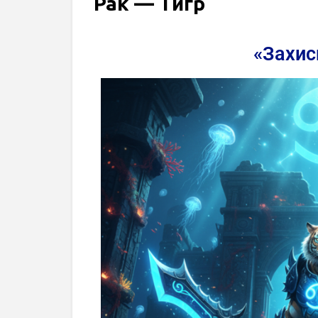
Рак — Тигр
«Захис