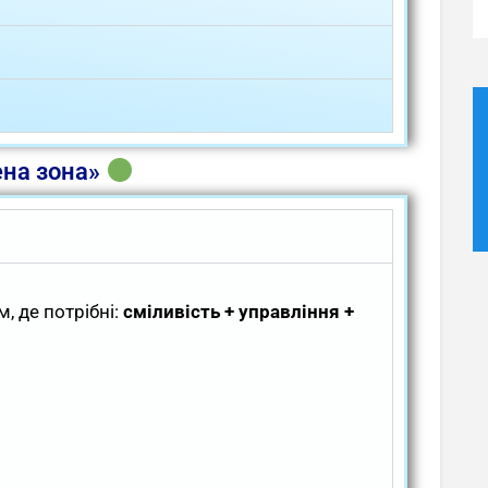
ена зона»
, де потрібні:
сміливість + управління +