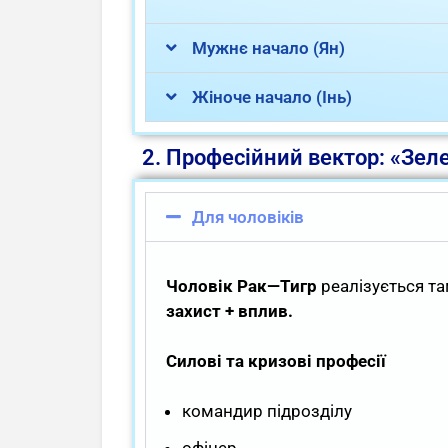
Мужнє начало (Ян)
Жіноче начало (Інь)
2. Професійний вектор: «Зел
Для чоловіків
Чоловік Рак—Тигр
реалізується там
захист + вплив.
Силові та кризові професії
командир підрозділу
офіцер