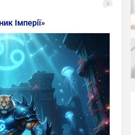
0
ник Імперії»