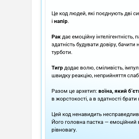
Це код людей, які поєднують дві с
і
напір
.
Рак
дає емоційну інтелігентність, па
здатність будувати довіру, бачити н
турботи.
Тигр
додає волю, сміливість, імпул
швидку реакцію, неприйняття слаб
Разом це архетип:
воїна, який б’єт
в жорстокості, а в здатності брати
Цей код ненавидить несправедлив
Його головна пастка — емоційний в
рівновагу.