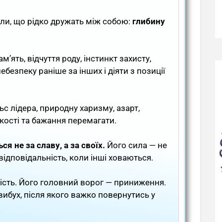
или, що рідко дружать між собою:
глибину
м’ять, відчуття роду, інстинкт захисту,
ебезпеку раніше за інших і діяти з позиції
ьс лідера, природну харизму, азарт,
кості та бажання перемагати.
ься не за славу, а за своїх.
Його сила — не
 відповідальність, коли інші ховаються.
ість. Його головний ворог — приниження.
ибух, після якого важко повернутись у