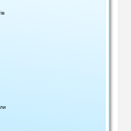
ів
оли