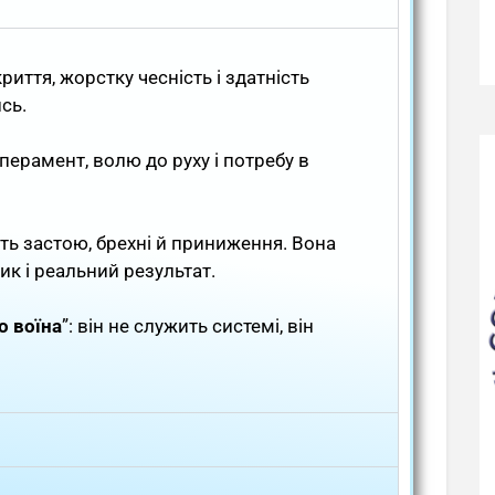
риття, жорстку чесність і здатність
сь.
перамент, волю до руху і потребу в
ть застою, брехні й приниження. Вона
лик і реальний результат.
о воїна
”: він не служить системі, він