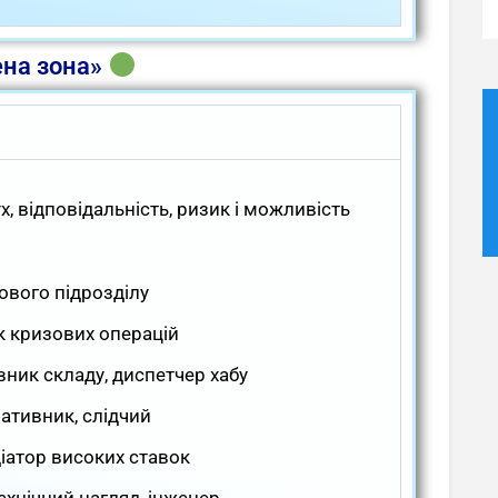
ена зона»
х, відповідальність, ризик і можливість
ового підрозділу
к кризових операцій
івник складу, диспетчер хабу
ативник, слідчий
діатор високих ставок
ехнічний нагляд, інженер