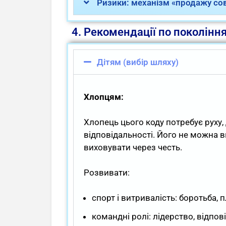
Ризики: механізм «продажу сов
4. Рекомендації по поколінн
Дітям (вибір шляху)
Хлопцям:
Хлопець цього коду потребує руху,
відповідальності. Його не можна 
виховувати через честь.
Розвивати:
спорт і витривалість: боротьба, п
командні ролі: лідерство, відпов