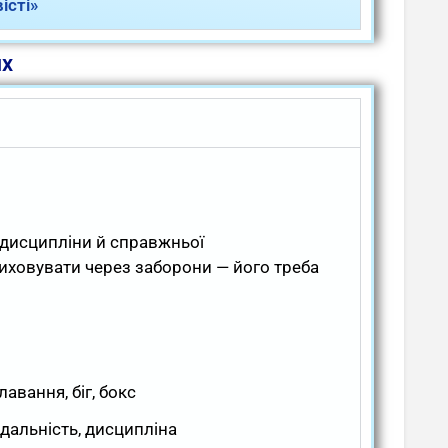
істі»
ях
 дисципліни й справжньої
виховувати через заборони — його треба
лавання, біг, бокс
ідальність, дисципліна