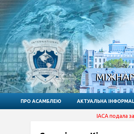
МІЖНАР
ПРО АСАМБЛЕЮ
АКТУАЛЬНА ІНФОРМА
IACA подала заявку на от