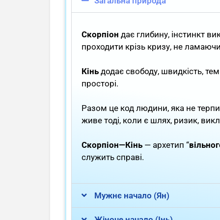
Загальна природа
Скорпіон
дає глибину, інстинкт вик
проходити крізь кризу, не ламаючи
Кінь
додає свободу, швидкість, тем
просторі.
Разом це код людини, яка не терпи
живе тоді, коли є шлях, ризик, вик
Скорпіон—Кінь
— архетип “
вільног
служить справі.
Мужнє начало (Ян)
Жіноче начало (Інь)