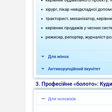
хірург, лікар невідкладної допо
тракторист, механізатор, керівн
керівник продажів у чесних сист
режисер, репортер, журналіст-ро
Для жінок
Антикорупційний імунітет
3. Професійне «болото»: Куди
Для чоловіків