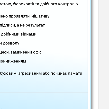
стою, бюрократії та дрібного контролю.
онено проявляти ініціативу
підписи, а не результат
, дрібними війнами
ти дозволу
оцеси, замкнений офіс
і приниженням
буховим, агресивним або починає ламати