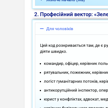
2. Професійний вектор: «Зел
Для чоловіків
Цей код розкривається там, де є ру
діяти швидко.
командир, офіцер, керівник поль
рятувальник, пожежник, керівни
логіст гуманітарних потоків, кер
антикорупційний інспектор, опер
юрист у конфліктах, адвокат, ме
керівник будівельного проєкту, т