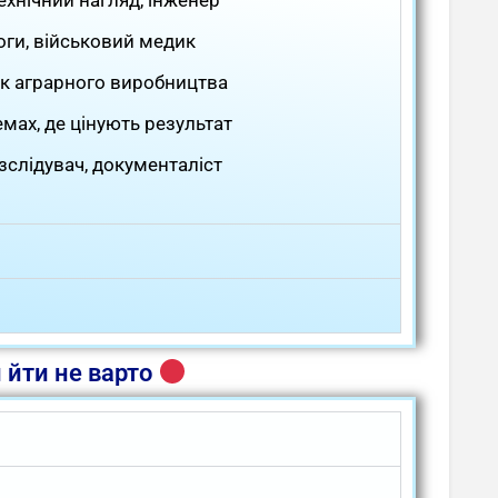
моги, військовий медик
ик аграрного виробництва
емах, де цінують результат
зслідувач, документаліст
 йти не варто