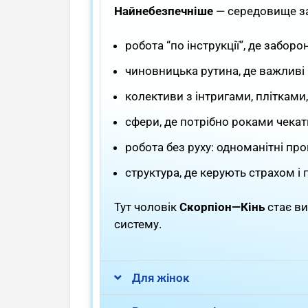
Найнебезпечніше
— середовище за
робота “по інструкції”, де забор
чиновницька рутина, де важливі 
колективи з інтригами, плітками
сфери, де потрібно роками чека
робота без руху: одноманітні пр
структура, де керують страхом 
Тут чоловік
Скорпіон—Кінь
стає ви
систему.
Для жінок