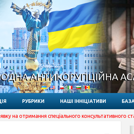
ОДНА АНТИКОРУПЦІЙНА А
ЦІЯ
РУБРИКИ
НАШІ ІННІЦІАТИВИ
БАЗА
римання спеціального консультативного статусу при EC