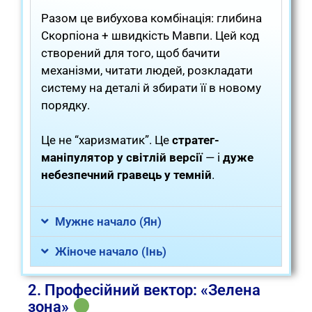
Разом це вибухова комбінація: глибина
Скорпіона + швидкість Мавпи. Цей код
створений для того, щоб бачити
механізми, читати людей, розкладати
систему на деталі й збирати її в новому
порядку.
Це не “харизматик”. Це
стратег-
маніпулятор у світлій версії
— і
дуже
небезпечний гравець у темній
.
Мужнє начало (Ян)
Жіноче начало (Інь)
2. Професійний вектор: «Зелена
зона»