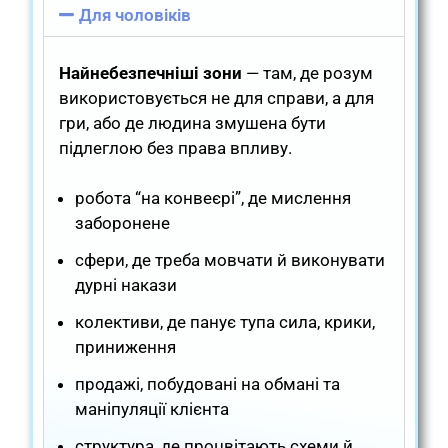
Для чоловіків
Найнебезпечніші зони
— там, де розум
використовується не для справи, а для
гри, або де людина змушена бути
підлеглою без права впливу.
робота “на конвеєрі”, де мислення
заборонене
сфери, де треба мовчати й виконувати
дурні накази
колективи, де панує тупа сила, крики,
приниження
продажі, побудовані на обмані та
маніпуляції клієнта
структура, де процвітають схеми й