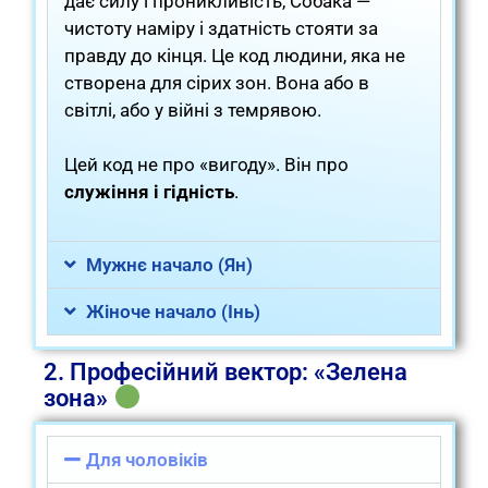
дає силу і проникливість, Собака —
чистоту наміру і здатність стояти за
правду до кінця. Це код людини, яка не
створена для сірих зон. Вона або в
світлі, або у війні з темрявою.
Цей код не про «вигоду». Він про
служіння і гідність
.
Мужнє начало (Ян)
Жіноче начало (Інь)
2. Професійний вектор: «Зелена
зона»
Для чоловіків