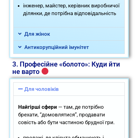
інженер, майстер, керівник виробничої
ділянки, де потрібна відповідальність
Для жінок
Антикорупційний імунітет
3. Професійне «болото»: Куди йти
не варто
Для чоловіків
Найгірші сфери
— там, де потрібно
брехати, “домовлятися”, продавати
совість або бути частиною брудної гри.
продажі, де клієнта обманюють і