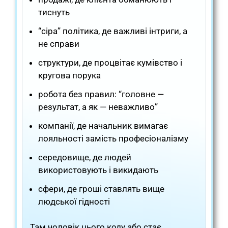
тиснуть
“сіра” політика, де важливі інтриги, а
не справи
структури, де процвітає кумівство і
кругова порука
робота без правил: “головне —
результат, а як — неважливо”
компанії, де начальник вимагає
лояльності замість професіоналізму
середовище, де людей
використовують і викидають
сфери, де гроші ставлять вище
людської гідності
Там чоловік цього коду або стає