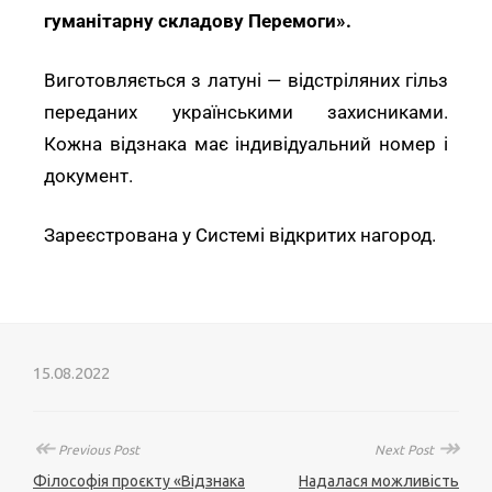
гуманітарну складову Перемоги».
Виготовляється з латуні — відстріляних гільз
переданих українськими захисниками.
Кожна відзнака має індивідуальний номер і
документ.
Зареєстрована у Системі відкритих нагород.
15.08.2022
↞
↠
Previous Post
Next Post
Філософія проєкту «Відзнака
Надалася можливість