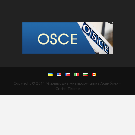
Copyright © 2014
Міжнародна Антикорупційна Асамблея
–
Griffin Theme