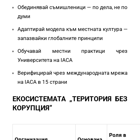
Обединявай съмишленици — по дела, не по
думи
Адаптирай модела към местната култура —
запазвайки глобалните принципи
Обучавай местни практици чрез
Университета на IACA
Верифицирай чрез международната мрежа
на IACA в 15 страни
ЕКОСИСТЕМАТА „ТЕРИТОРИЯ БЕЗ
КОРУПЦИЯ”
Роля в
Организация
Основана