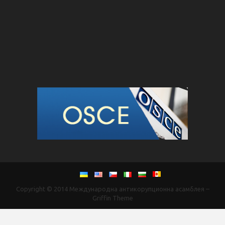
Copyright © 2014
Международна антикорупционна асамблея
–
Griffin Theme