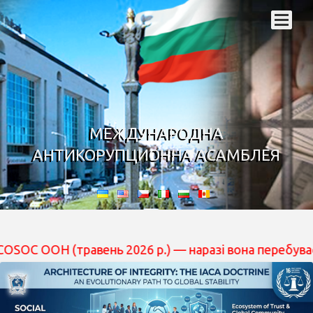
МЕЖДУНАРОДНА
АНТИКОРУПЦИОННА АСАМБЛЕЯ
авень 2026 р.) — наразі вона перебуває на розгляді ||