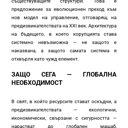
съществуващите структури. Това е
предложение за еволюционен преход към
нов модел на управление, отговарящ на
предизвикателствата на XXI век. Архитектура
на бъдещето, в което корупцията става
системно невъзможна — не защото е
наказвана, а защото самата система я
отхвърля като чужд елемент.
ЗАЩО СЕГА — ГЛОБАЛНА
НЕОБХОДИМОСТ
В свят, в който ресурсите стават оскъдни, а
предизвикателствата — екологични,
икономически, свързани с сигурността —
нарастват до глобален мащаб,