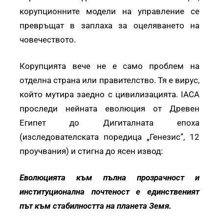
корупционните модели на управление се
превръщат в заплаха за оцеляването на
човечеството.
Корупцията вече не е само проблем на
отделна страна или правителство. Тя е вирус,
който мутира заедно с цивилизацията. IACA
проследи нейната еволюция от Древен
Египет до Дигиталната епоха
(изследователската поредица „Генезис”, 12
проучвания) и стигна до ясен извод:
Еволюцията към пълна прозрачност и
институционална почтеност е единственият
път към стабилността на планета Земя.