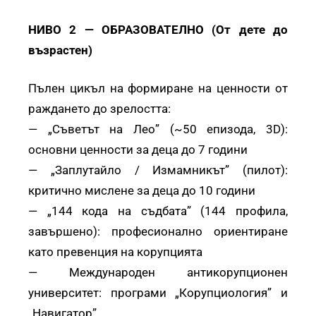
НИВО 2 — ОБРАЗОВАТЕЛНО (От дете до
възрастен)
Пълен цикъл на формиране на ценности от
раждането до зрелостта:
— „Съветът на Лео” (~50 епизода, 3D):
основни ценности за деца до 7 години
— „Заплутайло / Измамникът” (пилот):
критично мислене за деца до 10 години
— „144 кода на съдбата” (144 профила,
завършено): професионално ориентиране
като превенция на корупцията
— Международен антикорупционен
университет: програми „Корупциология” и
„Навигатор”