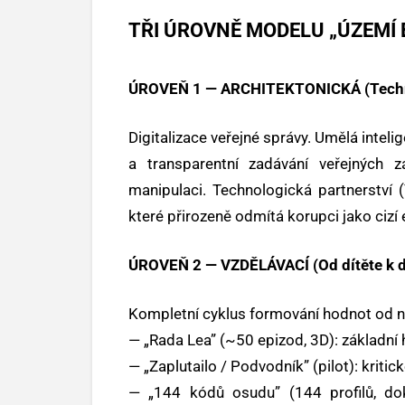
TŘI ÚROVNĚ MODELU „ÚZEMÍ 
ÚROVEŇ 1 — ARCHITEKTONICKÁ (Techn
Digitalizace veřejné správy. Umělá inteli
a transparentní zadávání veřejných z
manipulaci. Technologická partnerství (
které přirozeně odmítá korupci jako cizí
ÚROVEŇ 2 — VZDĚLÁVACÍ (Od dítěte k 
Kompletní cyklus formování hodnot od n
— „Rada Lea” (~50 epizod, 3D): základní 
— „Zaplutailo / Podvodník” (pilot): kritic
— „144 kódů osudu” (144 profilů, dok