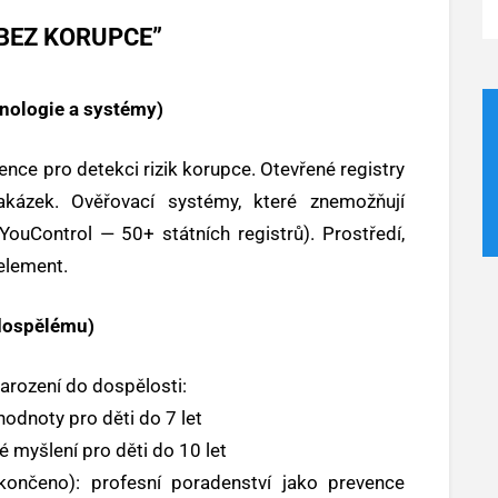
BEZ KORUPCE”
ologie a systémy)
gence pro detekci rizik korupce. Otevřené registry
akázek. Ověřovací systémy, které znemožňují
YouControl — 50+ státních registrů). Prostředí,
 element.
dospělému)
arození do dospělosti:
hodnoty pro děti do 7 let
ké myšlení pro děti do 10 let
ončeno): profesní poradenství jako prevence