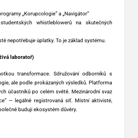
 programy „Korupcologie” a „Navigátor”
 studentských whistleblowerů na skutečných
ě nepotřebuje úplatky. To je základ systému.
ivá laboratoř)
otkou transformace. Sdružování odborníků s
ie, ale podle prokázaných výsledků. Platforma
ých účastníků po celém světě. Mezinárodní svaz
” — legálně registrovaná síť. Místní aktivisté,
polečně budují ekosystém důvěry.