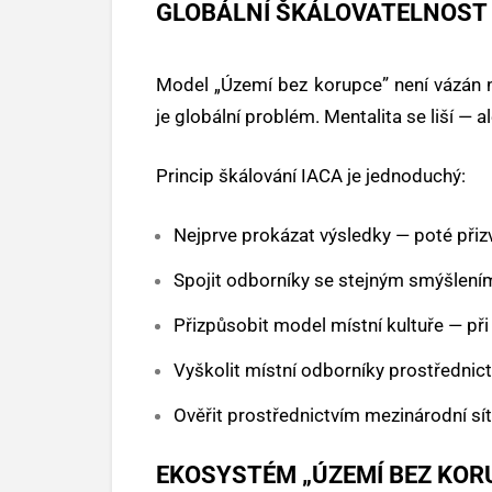
GLOBÁLNÍ ŠKÁLOVATELNOST
Model „Území bez korupce” není vázán 
je globální problém. Mentalita se liší — al
Princip škálování IACA je jednoduchý:
Nejprve prokázat výsledky — poté přiz
Spojit odborníky se stejným smýšlením
Přizpůsobit model místní kultuře — při
Vyškolit místní odborníky prostřednic
Ověřit prostřednictvím mezinárodní sí
EKOSYSTÉM „ÚZEMÍ BEZ KOR