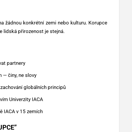
na žádnou konkrétní zemi nebo kulturu. Korupce
e lidská přirozenost je stejná.
vat partnery
 — činy, ne slovy
 zachování globálních principů
tvím Univerzity IACA
tě IACA v 15 zemích
UPCE”