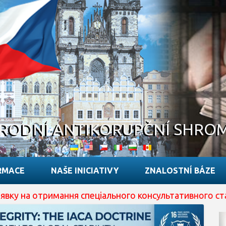
RODNÍ ANTIKORUPČNÍ SHRO
RMACE
NAŠE INICIATIVY
ZNALOSTNÍ BÁZE
отримання спеціального консультативного статусу при E