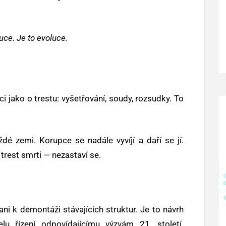
uce. Je to evoluce.
i jako o trestu: vyšetřování, soudy, rozsudky. To
dé zemi. Korupce se nadále vyvíjí a daří se jí.
trest smrti — nezastaví se.
ni k demontáži stávajících struktur. Je to návrh
 řízení odpovídajícímu výzvám 21. století.