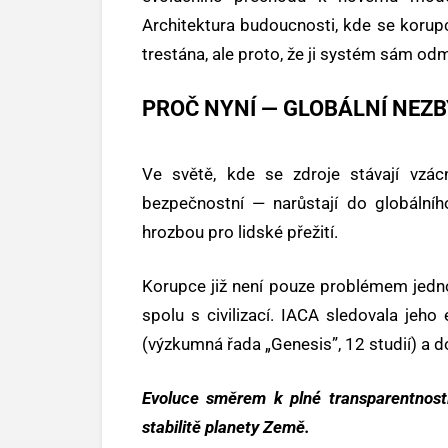
Architektura budoucnosti, kde se koru
trestána, ale proto, že ji systém sám odm
PROČ NYNÍ — GLOBÁLNÍ NEZ
Ve světě, kde se zdroje stávají vzác
bezpečnostní — narůstají do globálníh
hrozbou pro lidské přežití.
Korupce již není pouze problémem jednot
spolu s civilizací. IACA sledovala jeho
(výzkumná řada „Genesis”, 12 studií) a 
Evoluce směrem k plné transparentnosti 
stabilitě planety Země.