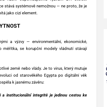
pce stává systémově nemožnou — ne proto, že je
ítá jako cizí element.
BYTNOST
nými a výzvy — environmentální, ekonomické,
o měřítka, se korupční modely vládnutí stávají
livé země nebo vlády. Je to virus, který mutuje
 evoluci od starověkého Egypta po digitální věk
dospěla k jasnému závěru:
a institucionální integritě je jedinou cestou ke