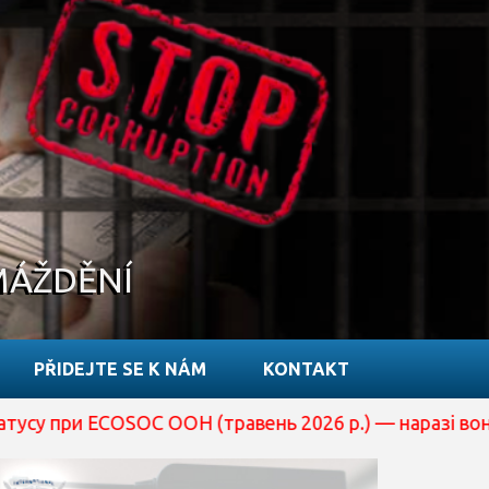
MÁŽDĚNÍ
PŘIDEJTE SE K NÁM
KONTAKT
COSOC ООН (травень 2026 р.) — наразі вона перебуває н