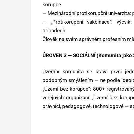
korupce
— Mezinárodní protikorupční univerzita:
— „Protikorupční vakcinace”: výcvik
případech
Člověk na svém správném profesním míst
ÚROVEŇ 3 — SOCIÁLNÍ (Komunita jako ž
Územní komunita se stává první jedn
podobným smýšlením — ne podle ideolog
„Území bez korupce”: 800+ registrovan
veřejných organizací „Území bez korupce
právníci, pedagogové, technologové — s