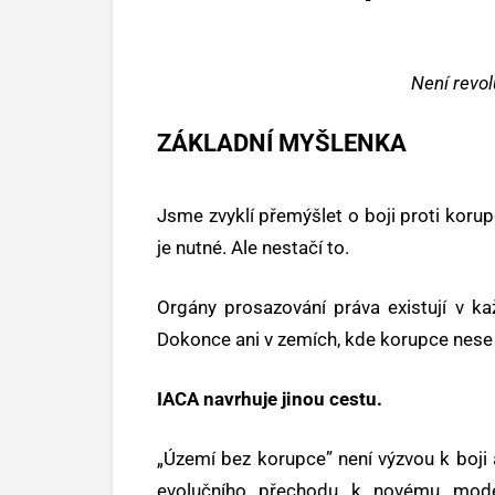
Není revol
ZÁKLADNÍ MYŠLENKA
Jsme zvyklí přemýšlet o boji proti korupc
je nutné. Ale nestačí to.
Orgány prosazování práva existují v kaž
Dokonce ani v zemích, kde korupce nese 
IACA navrhuje jinou cestu.
„Území bez korupce” není výzvou k boji a
evolučního přechodu k novému modelu