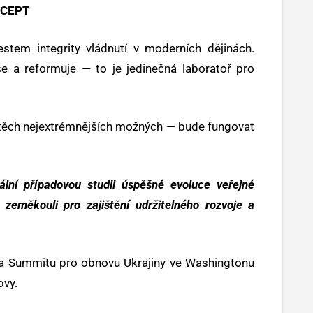
NCEPT
estem integrity vládnutí v moderních dějinách.
se a reformuje — to je jedinečná laboratoř pro
 těch nejextrémnějších možných — bude fungovat
ální případovou studii úspěšné evoluce veřejné
 zeměkouli pro zajištění udržitelného rozvoje a
na Summitu pro obnovu Ukrajiny ve Washingtonu
ovy.