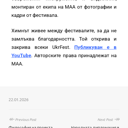
монтиран от екипа на МАА от фотографии и
кадри от фестивала.
Химнът живее между фестивалите, за да не
замлъква благодарността. Той открива и
закрива всеки UkrFest.
Публикуван е в
YouTube
. Авторските права принадлежат на
МАА.
22.01.2026
↞
↠
Previous Post
Next Post
Философия на проекта
Народната дипломация в