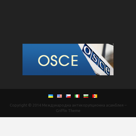
Copyright © 2014
Международна антикорупционна асамблея
–
Griffin Theme