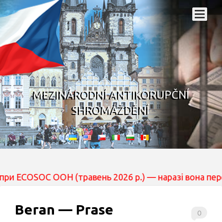
MEZINÁRODNÍ ANTIKORUPČNÍ
SHROMÁŽDĚNÍ
OC ООН (травень 2026 р.) — наразі вона перебуває на р
Beran — Prase
0