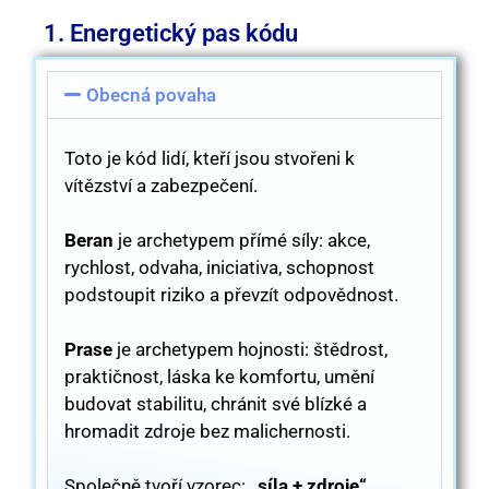
1. Energetický pas kódu
Obecná povaha
Toto je kód lidí, kteří jsou stvořeni k
vítězství a zabezpečení.
Beran
je archetypem přímé síly: akce,
rychlost, odvaha, iniciativa, schopnost
podstoupit riziko a převzít odpovědnost.
Prase
je archetypem hojnosti: štědrost,
praktičnost, láska ke komfortu, umění
budovat stabilitu, chránit své blízké a
hromadit zdroje bez malichernosti.
Společně tvoří vzorec:
„síla + zdroje“
.