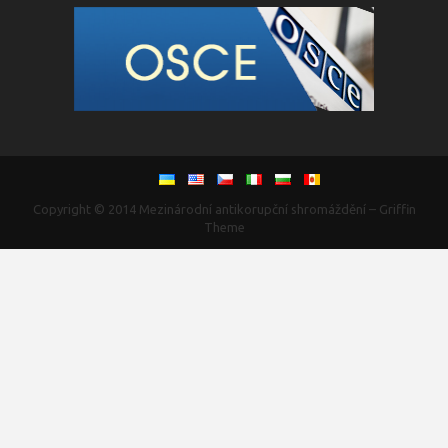
Copyright © 2014
Mezinárodní antikorupční shromáždění
–
Griffin
Theme