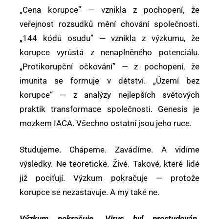
„Cena korupce” — vznikla z pochopení, že
veřejnost rozsudků mění chování společnosti.
„144 kódů osudu” — vznikla z výzkumu, že
korupce vyrůstá z nenaplněného potenciálu.
„Protikorupční očkování” — z pochopení, že
imunita se formuje v dětství. „Území bez
korupce” — z analýzy nejlepších světových
praktik transformace společnosti. Genesis je
mozkem IACA. Všechno ostatní jsou jeho ruce.
Studujeme. Chápeme. Zavádíme. A vidíme
výsledky. Ne teoretické. Živé. Takové, které lidé
již pociťují. Výzkum pokračuje — protože
korupce se nezastavuje. A my také ne.
Výzkum pokračuje. Virus byl prostudován.