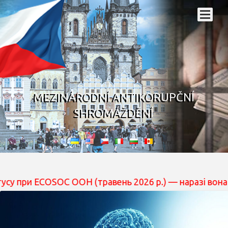
MEZINÁRODNÍ ANTIKORUPČNÍ
SHROMÁŽDĚNÍ
ECOSOC ООН (травень 2026 р.) — наразі вона перебуває 