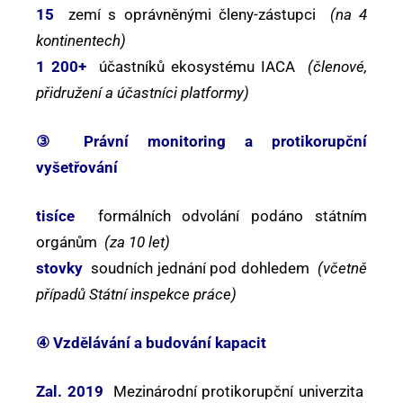
15
zemí s oprávněnými členy-zástupci
(na 4
kontinentech)
1 200+
účastníků ekosystému IACA
(členové,
přidružení a účastníci platformy)
③ Právní monitoring a protikorupční
vyšetřování
tisíce
formálních odvolání podáno státním
orgánům
(za 10 let)
stovky
soudních jednání pod dohledem
(včetně
případů Státní inspekce práce)
④ Vzdělávání a budování kapacit
Zal. 2019
Mezinárodní protikorupční univerzita