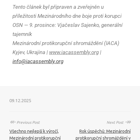
Tento článek byl připraven a zveřejněn u
příležitosti Mezinárodního dne boje proti korupci
OSN — 9. prosince: Vjačeslav Sajenko, generální
tajemník
Mezinárodní protikorupční shromáždění (IACA)
Kyjev, Ukrajina |
www.iacassembly.org
|
info@iacassembly.org
09.12.2025
↞
↠
Previous Post
Next Post
Všechno nejlepší k výročí,
Rok úspěchů: Mezinárodní
Mezinárodní protikorupční
protikorupční shromáždění v