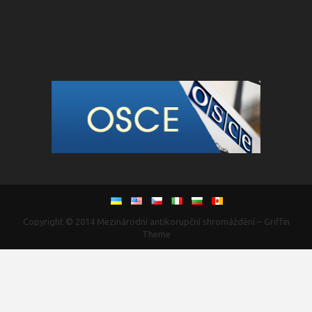
Copyright © 2014
Mezinárodní antikorupční shromáždění
–
Griffin
Theme