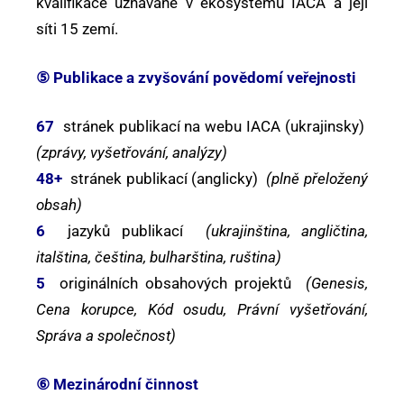
kvalifikace uznávané v ekosystému IACA a její
síti 15 zemí.
⑤ Publikace a zvyšování povědomí veřejnosti
67
stránek publikací na webu IACA (ukrajinsky)
(zprávy, vyšetřování, analýzy)
48+
stránek publikací (anglicky)
(plně přeložený
obsah)
6
jazyků publikací
(ukrajinština, angličtina,
italština, čeština, bulharština, ruština)
5
originálních obsahových projektů
(Genesis,
Cena korupce, Kód osudu, Právní vyšetřování,
Správa a společnost)
⑥ Mezinárodní činnost