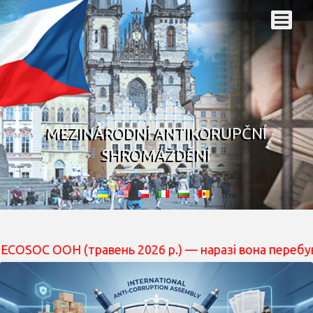
MEZINÁRODNÍ ANTIKORUPČNÍ
SHROMÁŽDĚNÍ
Н (травень 2026 р.) — наразі вона перебуває на розгля