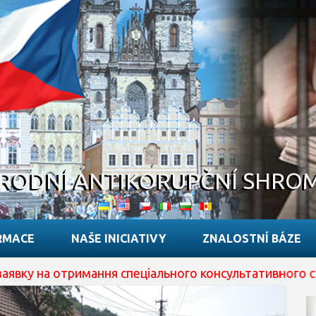
RODNÍ ANTIKORUPČNÍ SHRO
RMACE
NAŠE INICIATIVY
ZNALOSTNÍ BÁZE
отримання спеціального консультативного статусу при 