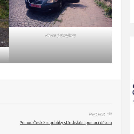
Chust (Ukrajina)
↠
Next Post
Pomoc České republiky střediskům pomoci dětem