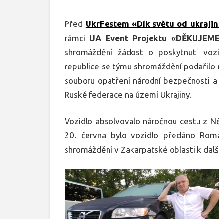
Před
UkrFestem «Dík světu od ukrajin
rámci
UA Event Projektu «DĚKUJEM
shromáždění žádost o poskytnutí voz
republice se týmu shromáždění podařilo na
souboru opatření národní bezpečnosti a
Ruské federace na území Ukrajiny.
Vozidlo absolvovalo náročnou cestu z N
20. června bylo vozidlo předáno Rom
shromáždění v Zakarpatské oblasti k dalš