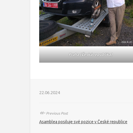
Praha (Česká republika)
22.06.2024
↞
Previous Post
Asamblea posiluje své pozice v České republice