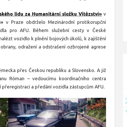
ského lidu za Humanitární složku Vítězství»
v
E»
v Praze obdrželo Mezinárodní protikorupční
idla pro AFU. Během služební cesty v České
lézt vozidlo k plnění bojových úkolů, k zajištění
 obrany, odražení a odstrašení ozbrojené agrese
ěmecka přes Českou republiku a Slovensko. A již
anu Róman – vedoucímu koordinačního centra
í přeregistraci a předání vozidla zástupcům AFU.