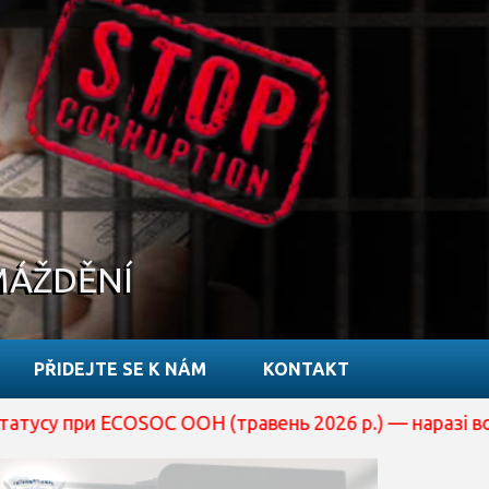
MÁŽDĚNÍ
PŘIDEJTE SE K NÁM
KONTAKT
ECOSOC ООН (травень 2026 р.) — наразі вона перебуває 