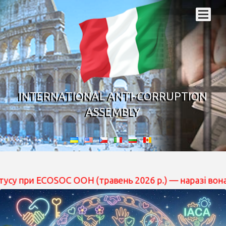
INTERNATIONAL ANTI-CORRUPTION
ASSEMBLY
и ECOSOC ООН (травень 2026 р.) — наразі вона перебува