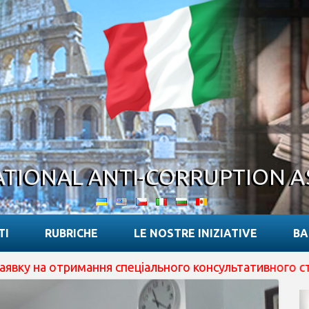
ATIONAL ANTI-CORRUPTION A
TI
RUBRICHE
LE NOSTRE INIZIATIVE
BA
отримання спеціального консультативного статусу при E