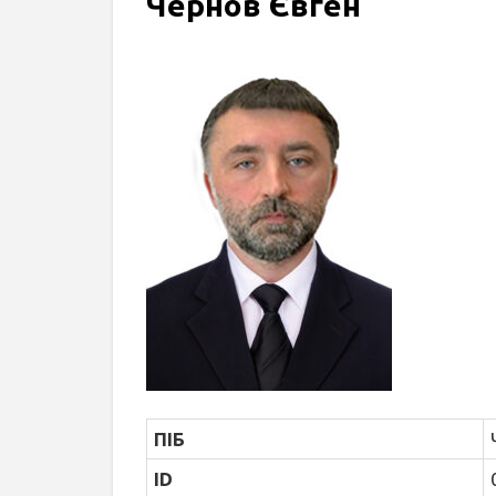
Чернов Євген
ПІБ
ID