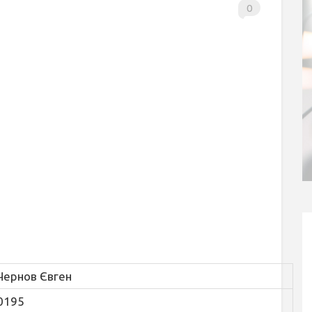
0
Чернов Євген
0195