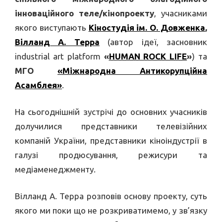
інноваційного теле/кінопроекту
, учасниками
якого виступають
Кіностудія ім. О. Довженка
,
Вілланд А. Терра
(автор ідеї, засновник
industrial art platform
«
HUMAN ROCK LIFE
»
) та
МГО
«Міжнародна Антикорупційна
Асамблея»
.
На сьогоднішній зустрічі до основних учасників
долучилися представники телевізійних
компаній України, представники кіноіндустрії в
галузі продюсування, режисури та
медіаменеджменту.
Вілланд А. Терра розповів основу проекту, суть
якого ми поки що не розкриватимемо, у зв’язку