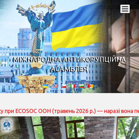
МІЖНАРОДНА АНТИКОРУПЦІЙНА
АСАМБЛЕЯ
OC ООН (травень 2026 р.) — наразі вона перебуває на р