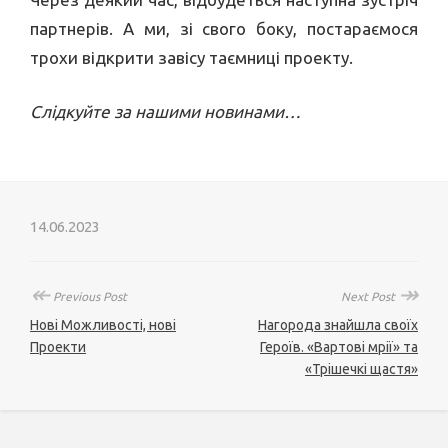
партнерів. А ми, зі свого боку, постараємося
трохи відкрити завісу таємниці проекту.
Слідкуйте за нашими новинами…
14.06.2023
↞
↠
Previous Post
Next Post
Нові Можливості, нові
Нагорода знайшла своїх
Проекти
Героїв. «Вартові мрії» та
«Трішечкі щастя»