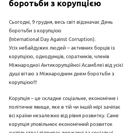
боротьби з корупцією
Сьогодні, 9 грудня, весь світ відзначає День
боротьби з корупцією
(International Day Against Corruption).
Усіх небайдужих людей – активних борців із
корупцією, однодумців, соратників, членів
Міжнародної Антикорупційної Асамблеї від усієї
душі вітаю з Міжнародним днем боротьби з
корупцією!!!
Корупція – це складне соціальне, економічне і
політичне явище, яке в тій чи іншій мірі зачіпає
всі країни незалежно від рівня розвитку. Саме
корупція уповільнює економічний розвиток
суспільства і підриває державні та соціальні