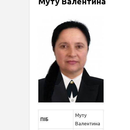
Муту Валентина
Муту
ПІБ
Валентина