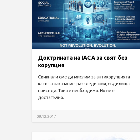
Доктрината на IACA за свят без
корупция
Свикнали сме да мислим за антикорупцията
като за наказание: разследвания, съдилища,
присъди. Това е необходимо. Но не е
достатъчно.
09.12.2017