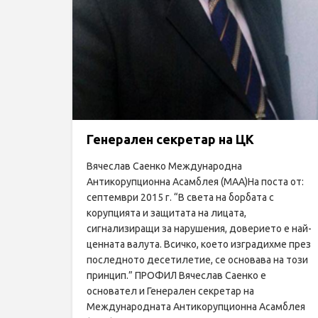
Генерален секретар на ЦК
Вячеслав Саенко Международна
Антикорупционна Асамблея (МАА)На поста от:
септември 2015 г. “В света на борбата с
корупцията и защитата на лицата,
сигнализиращи за нарушения, доверието е най-
ценната валута. Всичко, което изградихме през
последното десетилетие, се основава на този
принцип.” ПРОФИЛ Вячеслав Саенко е
основател и Генерален секретар на
Международната Антикорупционна Асамблея