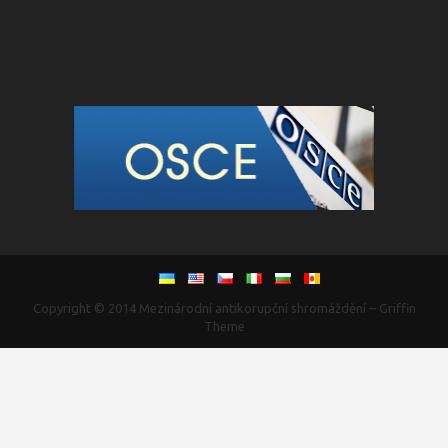
Copyright © 2014
Mezinárodní antikorupční shromáždění
–
Griffin
Theme