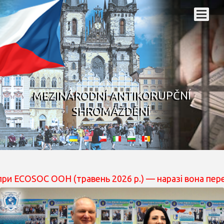
MEZINÁRODNÍ ANTIKORUPČNÍ
SHROMÁŽDĚNÍ
ОН (травень 2026 р.) — наразі вона перебуває на розгл