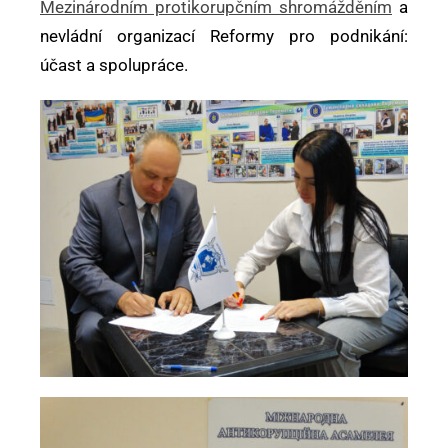
Mezinárodním protikorupčním shromážděním
a
nevládní organizací Reformy pro podnikání:
účast a spolupráce.