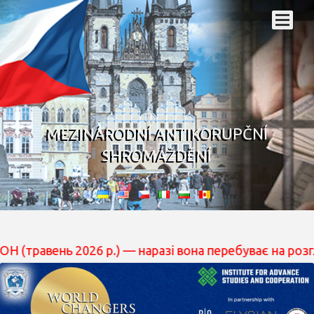
MEZINÁRODNÍ ANTIKORUPČNÍ
SHROMÁŽDĚNÍ
 — наразі вона перебуває на розгляді || IACA has subm