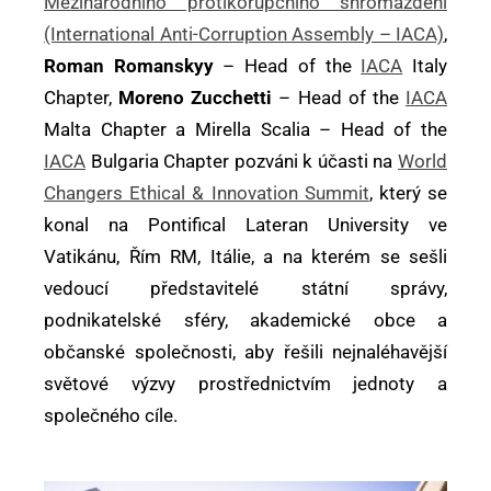
Mezinárodního protikorupčního shromáždění
(International Anti-Corruption Assembly – IACA)
,
Roman Romanskyy
– Head of the
IACA
Italy
Chapter,
Moreno Zucchetti
– Head of the
IACA
Malta Chapter a Mirella Scalia – Head of the
IACA
Bulgaria Chapter pozváni k účasti na
World
Changers Ethical & Innovation Summit
, který se
konal na Pontifical Lateran University ve
Vatikánu, Řím RM, Itálie, a na kterém se sešli
vedoucí představitelé státní správy,
podnikatelské sféry, akademické obce a
občanské společnosti, aby řešili nejnaléhavější
světové výzvy prostřednictvím jednoty a
společného cíle.