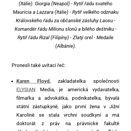
(Itálie). Giorgia (Neapol) - Rytíř řádu svatého
Mauricia a Lazzara (Itálie) - Rytíř velkého odznaku
Královského řádu za občanské zásluhy Laosu -
Komandér řádu Milionu slonů a bílého deštníku -
Rytíř řádu Rizal (Filipíny) - Zlatý orel - Medaile
(Albánie).
Pronesli také uvítací řeč:
Karen Floyd
, zakladatelka společnosti
ELYSIAN
Media, je americká vydavatelka,
filmařka a advokátka, podnikatelka, bývalá
státní zástupkyně, jako první žena v Jižní
Karolíně se stala vrchní soudkyní a má
doktorát z práv na právnické fakultě