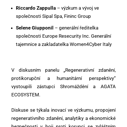
Riccardo Zappulla
– výzkum a vývoj ve
společnosti Sipal Spa, Fininc Group
Selene Giupponil
– generální ředitelka
společnosti Europe Resecurity Inc. Generální
tajemnice a zakladatelka Women4Cyber Italy
V diskusním panelu „Regenerativní zdanění,
protikorupční a humanitární perspektivy“
vystoupili zástupci Shromáždění a AGATA
ECOSYSTEM.
Diskuse se týkala inovací ve výzkumu, propojení
regenerativního zdanění, analytiky a ekonomické
bezpečnosti v boji proti korupci se zvláštním