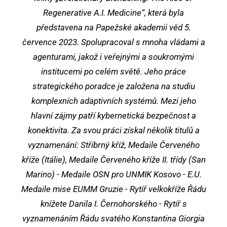
Regenerative A.I. Medicine“, která byla
představena na Papežské akademii věd 5.
července 2023. Spolupracoval s mnoha vládami a
agenturami, jakož i veřejnými a soukromými
institucemi po celém světě. Jeho práce
strategického poradce je založena na studiu
komplexních adaptivních systémů. Mezi jeho
hlavní zájmy patří kybernetická bezpečnost a
konektivita. Za svou práci získal několik titulů a
vyznamenání: Stříbrný kříž, Medaile Červeného
kříže (Itálie), Medaile Červeného kříže II. třídy (San
Marino) - Medaile OSN pro UNMIK Kosovo - E.U.
Medaile mise EUMM Gruzie - Rytíř velkokříže Řádu
knížete Danila I. Černohorského - Rytíř s
vyznamenáním Řádu svatého Konstantina Giorgia