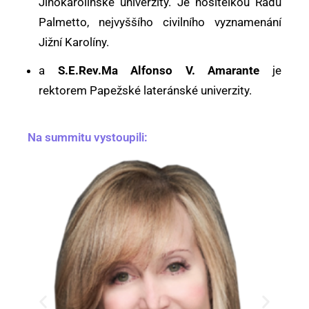
Jihokarolínské univerzity. Je nositelkou Řádu
Palmetto, nejvyššího civilního vyznamenání
Jižní Karolíny.
a
S.E.Rev.Ma Alfonso V. Amarante
je
rektorem Papežské lateránské univerzity.
Na summitu vystoupili: