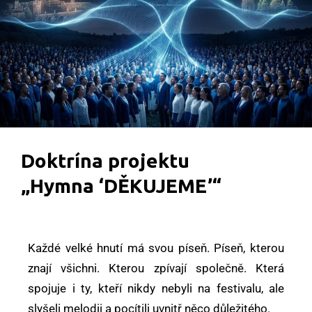
Doktrína projektu
„Hymna ‘DĚKUJEME’“
Každé velké hnutí má svou píseň. Píseň, kterou
znají všichni. Kterou zpívají společně. Která
spojuje i ty, kteří nikdy nebyli na festivalu, ale
slyšeli melodii a pocítili uvnitř něco důležitého.