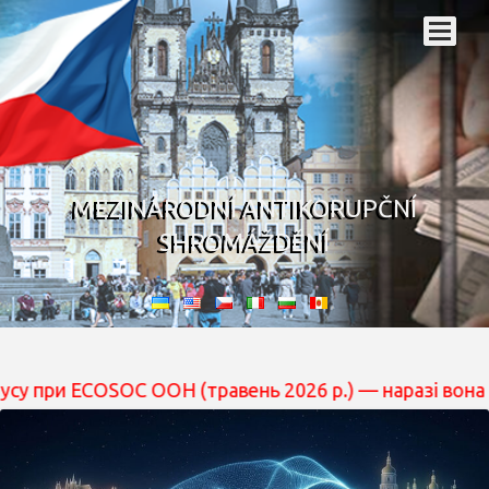
MEZINÁRODNÍ ANTIKORUPČNÍ
SHROMÁŽDĚNÍ
COSOC ООН (травень 2026 р.) — наразі вона перебуває 