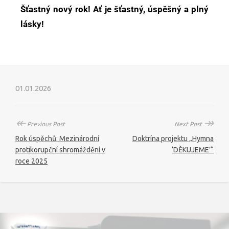
Šťastný nový rok! Ať je šťastný, úspěšný a plný
lásky!
01.01.2026
↞
↠
Previous Post
Next Post
Rok úspěchů: Mezinárodní
Doktrína projektu „Hymna
protikorupční shromáždění v
‘DĚKUJEME’“
roce 2025