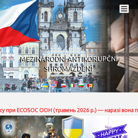
MEZINÁRODNÍ ANTIKORUPČNÍ
SHROMÁŽDĚNÍ
SOC ООН (травень 2026 р.) — наразі вона перебуває на