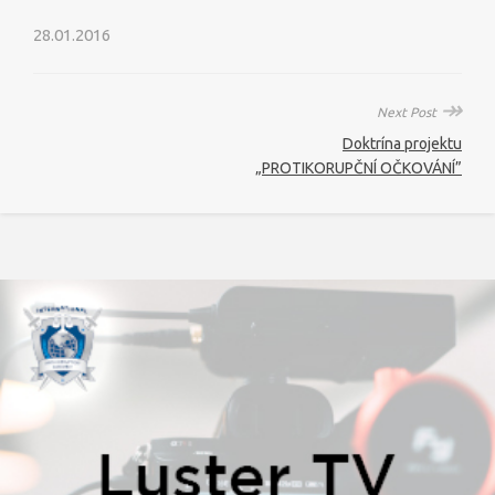
28.01.2016
↠
Next Post
Doktrína projektu
„PROTIKORUPČNÍ OČKOVÁNÍ”