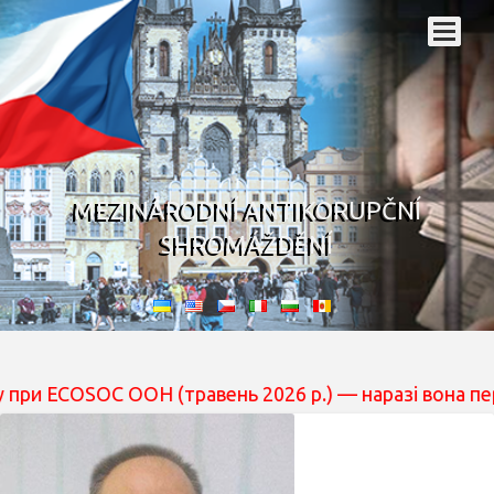
MEZINÁRODNÍ ANTIKORUPČNÍ
SHROMÁŽDĚNÍ
OC ООН (травень 2026 р.) — наразі вона перебуває на 