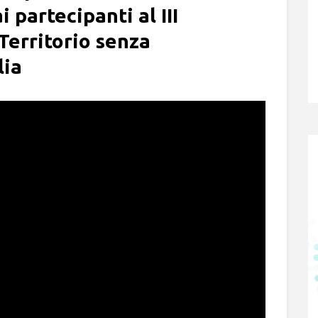
 partecipanti al III
Territorio senza
lia