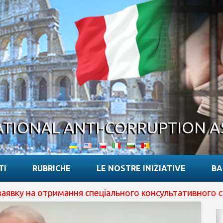
ATIONAL ANTI-CORRUPTION A
TI
RUBRICHE
LE NOSTRE INIZIATIVE
BA
на отримання спеціального консультативного статусу пр