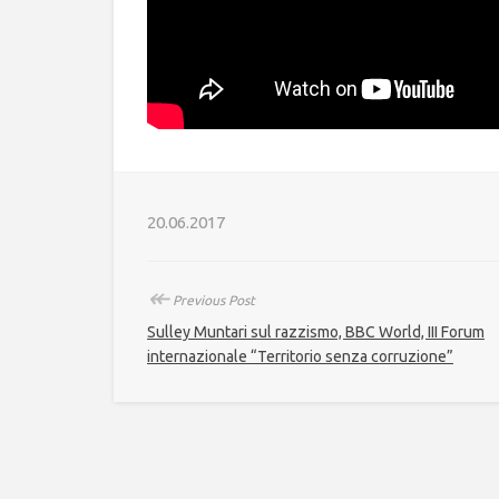
20.06.2017
↞
Previous Post
Sulley Muntari sul razzismo, BBC World, III Forum
internazionale “Territorio senza corruzione”