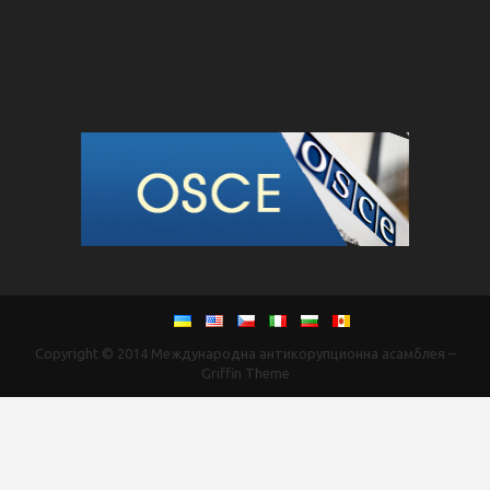
Copyright © 2014
Международна антикорупционна асамблея
–
Griffin Theme