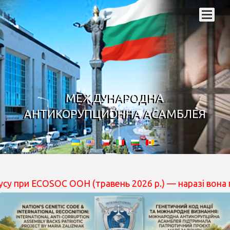
МЕЖДУНАРОДНА
АНТИКОРУПЦИОННА АСАМБЛЕЯ
OSOC ООН (травень 2026 р.) — наразі вона перебуває на