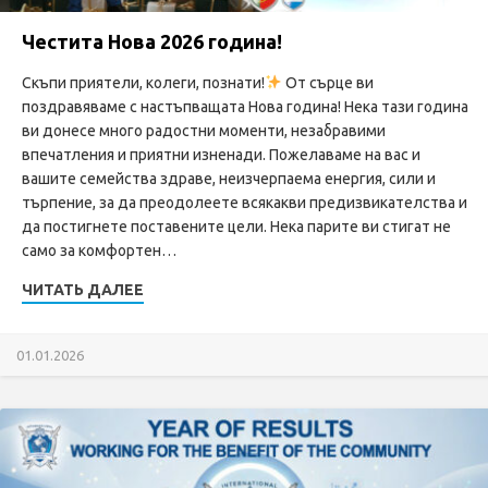
Честита Нова 2026 година!
Скъпи приятели, колеги, познати!
От сърце ви
поздравяваме с настъпващата Нова година! Нека тази година
ви донесе много радостни моменти, незабравими
впечатления и приятни изненади. Пожелаваме на вас и
вашите семейства здраве, неизчерпаема енергия, сили и
търпение, за да преодолеете всякакви предизвикателства и
да постигнете поставените цели. Нека парите ви стигат не
само за комфортен…
ЧИТАТЬ ДАЛЕЕ
01.01.2026