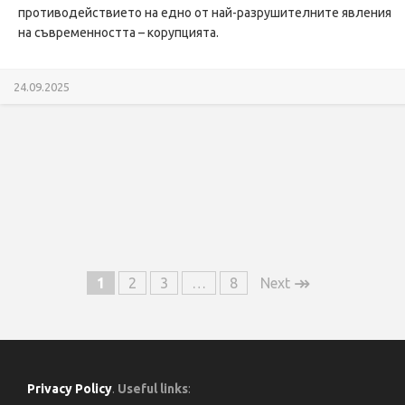
противодействието на едно от най-разрушителните явления
на съвременността – корупцията.
24.09.2025
↠
1
2
3
…
8
Next
Privacy Policy
.
Useful links
: