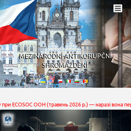
MEZINÁRODNÍ ANTIKORUPČNÍ
SHROMÁŽDĚNÍ
OC ООН (травень 2026 р.) — наразі вона перебуває на р