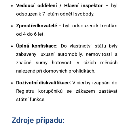
Vedoucí oddělení / Hlavní inspektor
– byl
odsouzen k 7 letům odnětí svobody.
Zprostředkovatelé
– byli odsouzeni k trestům
od 4 do 6 let.
Úplná konfiskace:
Do vlastnictví státu byly
zabaveny luxusní automobily, nemovitosti a
značné sumy hotovosti v cizích měnách
nalezené při domovních prohlídkách.
Doživotní diskvalifikace:
Viníci byli zapsáni do
Registru korupčníků se zákazem zastávat
státní funkce.
Zdroje případu: